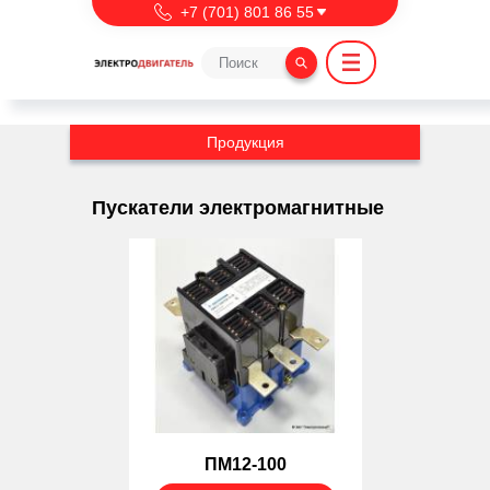
Перейти к основному содержанию
export NVM_DIR=~/.nvm
+7 (701) 801 86 55
Продукция
Пускатели электромагнитные
ПМ12-100