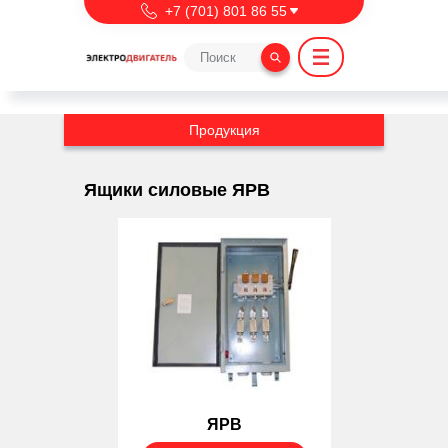
Перейти к основному содержанию
export NVM_DIR=~/.nvm
+7 (701) 801 86 55
Продукция
Ящики силовые ЯРВ
ЯРВ