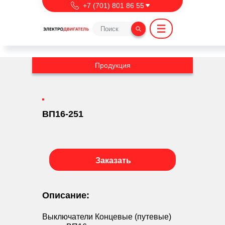
Перейти к основному содержанию
export NVM_DIR=~/.nvm
+7 (701) 801 86 55
Продукция
ВП16-251
Заказать
Описание:
Выключатели Концевые (путевые)